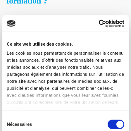
formation ?
Votre nom
*
Votre prénom
*
Ce site web utilise des cookies.
Les cookies nous permettent de personnaliser le contenu
Votre civilité
*
et les annonces, d'offrir des fonctionnalités relatives aux
médias sociaux et d'analyser notre trafic. Nous
Votre collectivité
*
partageons également des informations sur l'utilisation de
notre site avec nos partenaires de médias sociaux, de
Votre fonction
publicité et d'analyse, qui peuvent combiner celles-ci
avec d'autres informations que vous leur avez fournies
ou qu'ils ont collectées lors de votre utilisation de leurs
Votre mail
*
services.
Sélection
Objet
*
Nécessaires
du