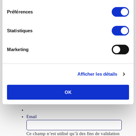
consentement
Message
*
Préférences
Statistiques
Marketing
RGPD
*
En soumettant ce formulaire, j'accepte que mes données
Afficher les détails
personnelles soient utilisées exclusivement dans le cadre de ma
demande et conformément à la
politique de confidentialité
RGPD
de FormaEco.
OK
CAPTCHA
Email
Ce champ n’est utilisé qu’à des fins de validation